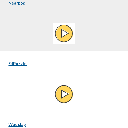
Nearpod
EdPuzzle
Wooclap