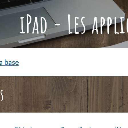
ip to main content
Skip to navigat
iPad - Les appl
a base
s