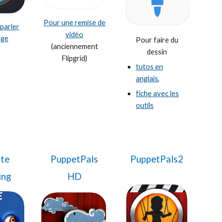
Pour une remise de
 parler
vidéo
age
Pour faire du
(anciennement
dessin
Flipgrid)
tutos en
anglais
,
fiche avec les
outils
te
PuppetPals
PuppetPals2
ing
HD