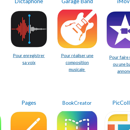
Dictaphone
Garage Band
iMov
Pour enregistrer
Pour
réaliser une
Pour faire 
sa voix
composition
ou une b
musicale
annon
Pages
PicCol
BookCreator