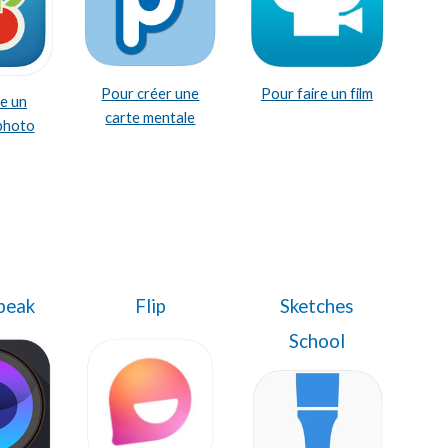
Pour faire un film
Pour créer une
re un
carte mentale
photo
peak
Flip
Sketches
School