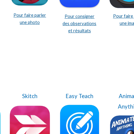
Pour faire parler
Pour faire
Pour consigner
une photo
une im
des observations
et résultats
Skitch
Easy Teach
Anima
Anyth