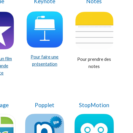
ie
Keynote
Notes
Pour faire une
un film
Pour prendre des
présentation
ande
notes
ce
lage
Popplet
StopMotion