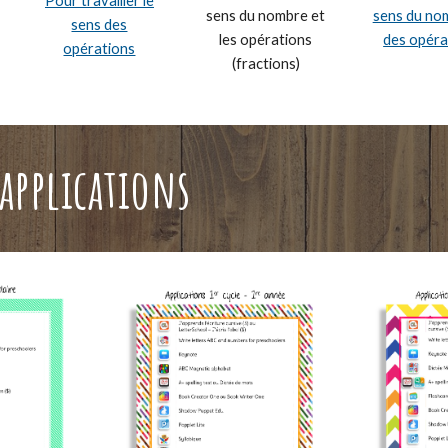
Pour travailler le
sens du nombre et
sens du no
sens des
les opérations
des opéra
opérations
(fractions)
'applications