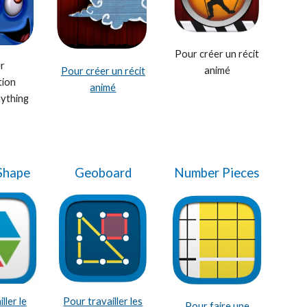
Pour créer un récit
er
animé
Pour créer un récit
tion
animé
ything
Shape
Geoboard
Number Pieces
Pour travailler les
ller le
Pour faire une