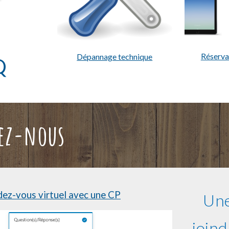
Réserva
Dépannage technique
Q
ez-nous
ez-vous virtuel avec une CP
Une
joind