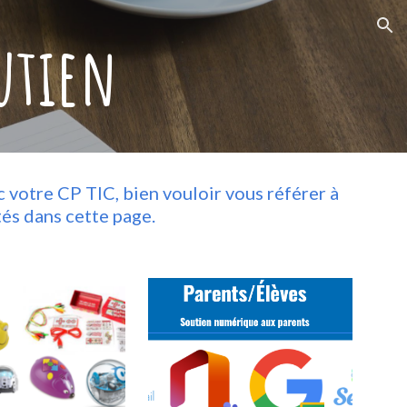
ion
utien
votre CP TIC, bien vouloir vous référer à
tés dans cette page.