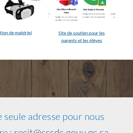
tion de matériel
Site de soutien pour les
parents et les
é
lèves
 seule adresse pour nous
re :
recit@cssdc.gouv.qc.ca