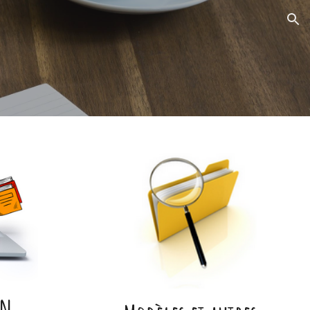
ion
on