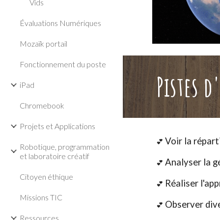
Vids
Évaluations Numériques
Mozaïk portail
Fonctionnement du poste
Pistes 
iPad
Chromebook
Projets et Applications
Voir la répar
💕
Robotique, programmation
et laboratoire créatif
Analyser la 
💕
Citoyen éthique
Réaliser l'ap
💕
Missions TIC
Observer dive
💕
Ressources