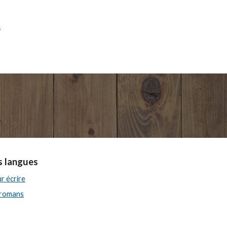
s
 langues
ur écrire
 romans