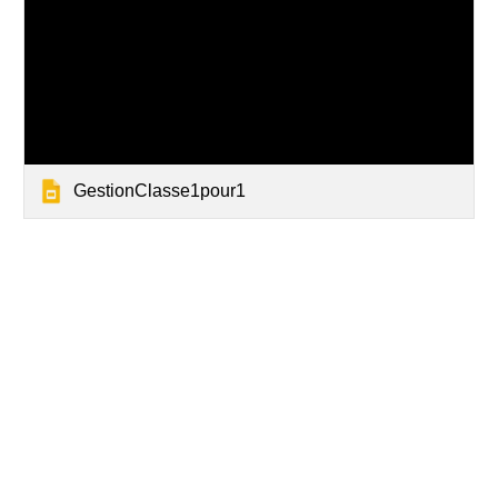
GestionClasse1pour1